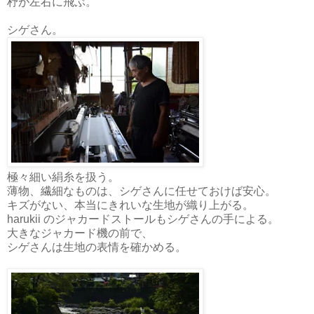
杼が左右に飛ぶ。
シゲさん。
極々細い絹糸を扱う。
薄物、繊細なものは、シゲさんに任せておけば安心。
キズがない、本当にきれいな生地が織り上がる。
harukii のジャカードストールもシゲさんの手による。
大きなジャカード機の前で、
シゲさんは生地の表情を確かめる。