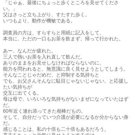
「じゃぁ、最後にちょっと歩くところを見せてくださ
い。」
父はさっと立ち上がり、すたすた歩く。
いつもより、動作が機敏である。
調査員の方は、すらすらと用紙に記入をして、
本当に、ただの一口もお茶を飲まず、帰って行かれた。
あー、なんだか疲れた。
三人で熱いお茶を入れ直して飲んだ。
ありのままをお見せしなければならないのに、
能力を問われると、無意識に良く見せようとしてしまう。
そんなことじゃだめだ、と抑制する気持ちと
でも、お父さんそんなに駄目じゃないじゃない、と応援し
たい気持ちが
交互に出てくる。
母は母で、いろいろな気持ちがないまぜになっていたはず
だ。
60年近く連れ添ってきた相棒だもの。
そして、自分だっていつ介護が必要になるか分からない身
だ。
感じることは、私の十倍も二十倍もあるだろう。