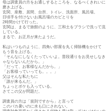
母は調査員の方をお通しするところを、なるべくきれいに
磨き上げる。
玄関、座敷、居間、台所、トイレ、洗面所、風呂場。
日頃手を付けないお風呂場のカビとりを
2時間かけて行った。
玄関は、まるで旅館のように、三和土をブラシで洗って流
している。
まるで、お正月が来たようだ。
私はいつものように、四角い部屋を丸く掃除機をかけて
もう音を上げる。
「そんなにしなくたっていいよ。普段通りをお見せしなき
ゃならないんだから。」
「だって、お客様なんだから。」
「お客様っていっても。。。」
父はそんな私たちに
「誰が来るんだ。」
ちょっとボケも入っている。
さてこの父が問題だ。
調査員の方は「規則ですから」と言って
このバカ暑いのに水も口にされない。