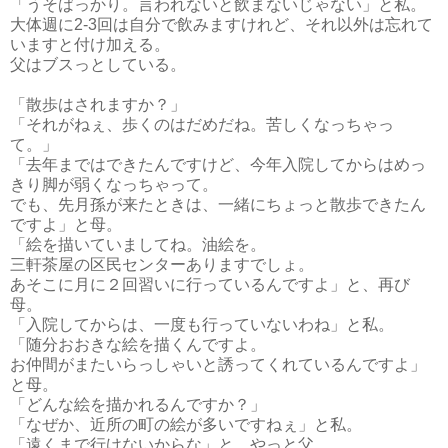
「うそばっかり。言われないと飲まないじゃない」と私。
大体週に2-3回は自分で飲みますけれど、それ以外は忘れて
いますと付け加える。
父はブスっとしている。
「散歩はされますか？」
「それがねぇ、歩くのはだめだね。苦しくなっちゃっ
て。」
「去年まではできたんですけど、今年入院してからはめっ
きり脚が弱くなっちゃって。
でも、先月孫が来たときは、一緒にちょっと散歩できたん
ですよ」と母。
「絵を描いていましてね。油絵を。
三軒茶屋の区民センターありますでしょ。
あそこに月に２回習いに行っているんですよ」と、再び
母。
「入院してからは、一度も行っていないわね」と私。
「随分おおきな絵を描くんですよ。
お仲間がまたいらっしゃいと誘ってくれているんですよ」
と母。
「どんな絵を描かれるんですか？」
「なぜか、近所の町の絵が多いですねぇ」と私。
「遠くまで行けないからな」と、やっと父。