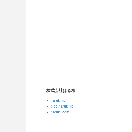
株式会社はる希
harukii.jp
blog.harukii.jp
harukii.com