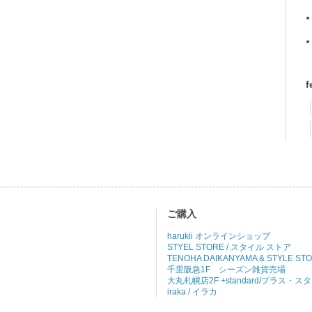
f
ご購入
harukii オンラインショップ
STYEL STORE / スタイル ストア
TENOHA DAIKANYAMA & STYLE ST
千里阪急1F シーズン雑貨売場
大丸札幌店2F +standard/プラス・
iraka / イラカ