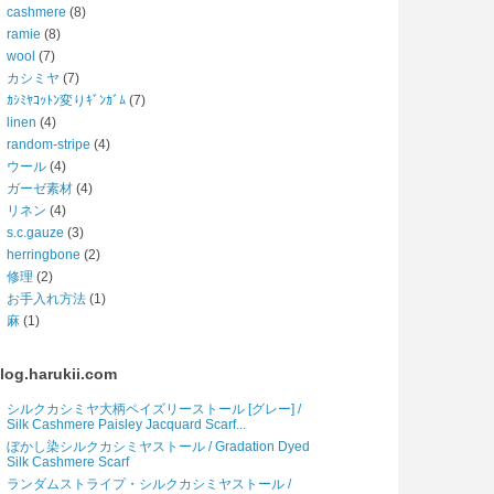
cashmere
(8)
ramie
(8)
wool
(7)
カシミヤ
(7)
ｶｼﾐﾔｺｯﾄﾝ変りｷﾞﾝｶﾞﾑ
(7)
linen
(4)
random-stripe
(4)
ウール
(4)
ガーゼ素材
(4)
リネン
(4)
s.c.gauze
(3)
herringbone
(2)
修理
(2)
お手入れ方法
(1)
麻
(1)
log.harukii.com
シルクカシミヤ大柄ペイズリーストール [グレー] /
Silk Cashmere Paisley Jacquard Scarf...
ぼかし染シルクカシミヤストール / Gradation Dyed
Silk Cashmere Scarf
ランダムストライプ・シルクカシミヤストール /