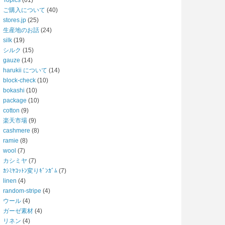
Topics
(61)
ご購入について
(40)
stores.jp
(25)
生産地のお話
(24)
silk
(19)
シルク
(15)
gauze
(14)
harukii について
(14)
block-check
(10)
bokashi
(10)
package
(10)
cotton
(9)
楽天市場
(9)
cashmere
(8)
ramie
(8)
wool
(7)
カシミヤ
(7)
ｶｼﾐﾔｺｯﾄﾝ変りｷﾞﾝｶﾞﾑ
(7)
linen
(4)
random-stripe
(4)
ウール
(4)
ガーゼ素材
(4)
リネン
(4)