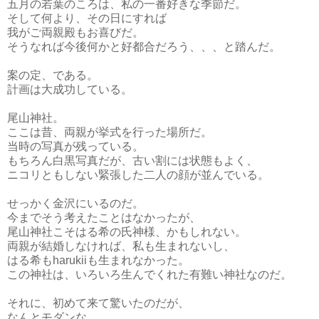
五月の若葉のころは、私の一番好きな季節だ。
そして何より、その日にすれば
我がご両親殿もお喜びだ。
そうなれば今後何かと好都合だろう、、、と踏んだ
。
案の定、である。
計画は大成功している。
尾山神社。
ここは昔、両親が挙式を行った場所だ。
当時の写真が残っている。
もちろん白黒写真だが、古い割には状態もよく、
ニコリともしない緊張した二人の顔が並んでいる。
せっかく金沢にいるのだ。
今までそう考えたことはなかったが、
尾山神社こそはる希の氏神様、かもしれない。
両親が結婚しなければ、私も生まれないし、
はる希もharukiiも生まれなかった。
この神社は、いろいろ生んでくれた有難い神社なのだ。
それに、初めて来て驚いたのだが、
なんとモダンな。