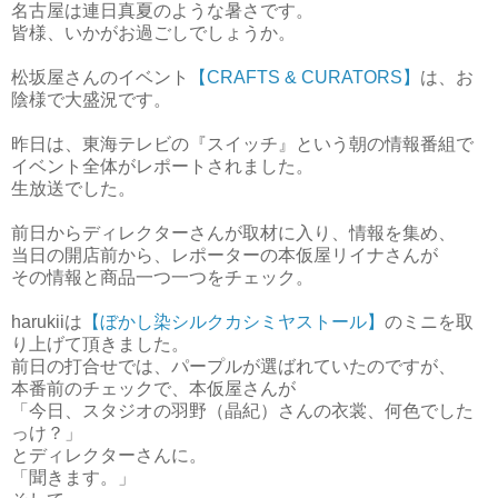
名古屋は連日真夏のような暑さです。
皆様、いかがお過ごしでしょうか。
松坂屋さんのイベント
【CRAFTS & CURATORS】
は、お
陰様で大盛況です。
昨日は、東海テレビの『スイッチ』という朝の情報番組で
イベント全体がレポートされました。
生放送でした。
前日からディレクターさんが取材に入り、情報を集め、
当日の開店前から、レポーターの本仮屋リイナさんが
その情報と商品一つ一つをチェック。
harukiiは
【ぼかし染シルクカシミヤストール】
のミニを取
り上げて頂きました。
前日の打合せでは、パープルが選ばれていたのですが、
本番前のチェックで、本仮屋さんが
「今日、スタジオの羽野（晶紀）さんの衣裳、何色でした
っけ？」
とディレクターさんに。
「聞きます。」