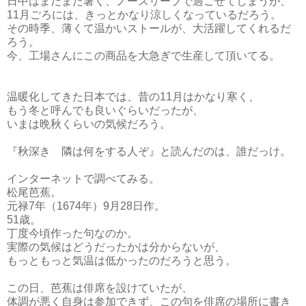
日中はまだまだ暑く、ノースリーブで過ごせてしまうが、
11月ごろには、きっとかなり涼しくなっているだろう。
その時季、薄くて温かいストールが、大活躍してくれるだ
ろう。
今、工場さんにこの商品を大急ぎで生産して頂いてる。
温暖化してきた日本では、昔の11月はかなり寒く、
もう冬と呼んでも良いぐらいだったが、
いまは晩秋くらいの気候だろう。
『秋深き 隣は何をする人ぞ』と読んだのは、誰だっけ。
インターネットで調べてみる。
松尾芭蕉。
元禄7年（1674年）9月28日作。
51歳。
丁度今頃作った句なのか。
実際の気候はどうだったかは分からないが、
もっともっと気温は低かったのだろうと思う。
この日、芭蕉は俳席を設けていたが、
体調が悪く自身は参加できず、この句を俳席の場所に書き