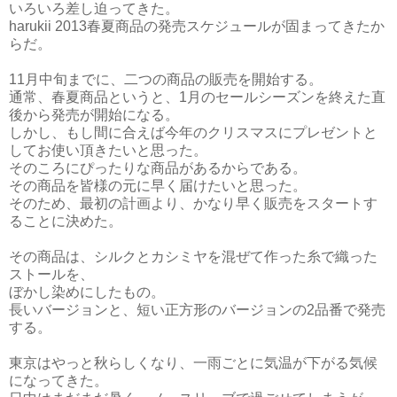
いろいろ差し迫ってきた。
harukii 2013春夏商品の発売スケジュールが固まってきたか
らだ。
11月中旬までに、二つの商品の販売を開始する。
通常、春夏商品というと、1月のセールシーズンを終えた直
後から発売が開始になる。
しかし、もし間に合えば今年のクリスマスにプレゼントと
してお使い頂きたいと思った。
そのころにぴったりな商品があるからである。
その商品を皆様の元に早く届けたいと思った。
そのため、最初の計画より、かなり早く販売をスタートす
ることに決めた。
その商品は、シルクとカシミヤを混ぜて作った糸で織った
ストールを、
ぼかし染めにしたもの。
長いバージョンと、短い正方形のバージョンの2品番で発売
する。
東京はやっと秋らしくなり、一雨ごとに気温が下がる気候
になってきた。