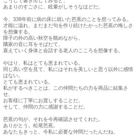
こうして書き出してみると、
あまりのすごさに、眩暈がしそうなほどだ。
今、338年前に病の床に就いた芭蕉のことを想ってみる。
才能に溢れ、まだまだ句を作り続けたかった芭蕉の悔しさ
を想像する。
障子の外の高い秋空を眺めながら、
隣家の音に耳をそばだて、
衰えていく身体と会話する老人のこころを想像する。
やはり、私はとても恵まれている。
同じ高い空を見て、私にはそれを美しいと思う以外に感情
はない。
とても恵まれている。
私がするべきことは、この仲間たちの力を商品に結集さ
せ、
お客様に丁寧にお渡しすることだ。
そして、仲間の力に感謝することだ。
芭蕉の句が、それを今再確認させてくれた。
ありがとう。松尾芭蕉。
あなたもきっと、今私に必要な仲間だったんだね。