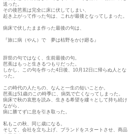
送った。
その後芭蕉は完全に床に伏してしまい、
起き上がって作った句は、これが最後となってしまった。
病床で伏したまま作った最後の句は、
『旅に病（やん）で 夢は枯野をかけ廻る』
辞世の句ではなく、生前最後の句。
芭蕉はもっと生きるつもりだった。
しかし、この句を作った4日後、10月12日に帰らぬ人とな
った。
この時代の人たちの、なんと一生の短いことか。
芭蕉は51歳のこの時季に、病気で亡くなってしまった。
病床で秋の哀愁を読み、生きる希望を縷々として持ち続け
ながら、
病に勝てずに息を引き取った。
私もこの秋、同じ歳になる。
そして、会社を立ち上げ、ブランドをスタートさせ、商品