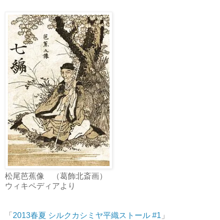
松尾芭蕉像 （葛飾北斎画）
ウィキペディアより
「
2013春夏 シルクカシミヤ平織ストール #1
」