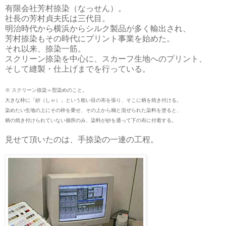
有限会社芳村捺染（なっせん）。
社長の芳村貞夫氏は三代目。
明治時代から横浜からシルク製品が多く輸出され、
芳村捺染もその時代にプリント事業を始めた。
それ以来、捺染一筋。
スクリーン捺染を中心に、スカーフ生地へのプリント、
そして縫製・仕上げまでを行っている。
※ スクリーン捺染＝型染めのこと。
大きな枠に「紗（しゃ）」という粗い目の布を張り、そこに柄を焼き付ける。
染めたい生地の上にその枠を乗せ、その上から糊と混ぜられた染料を塗ると、
柄の焼き付けられていない個所のみ、染料が紗を通って下の布に付着する。
見せて頂いたのは、手捺染の一連の工程。