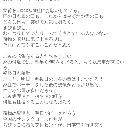
集荷をBlack Cat社にお願いしている。
雨の日も風の日も、これからはみぞれや雪の日も
どんな日も、笑顔で元気に明るく、
きびきびと。
むっつりしていたり、ふてくされている人はいない。
荷物を取りに来て下さる度に、
それはとてもすごいことだと思う。
ごみの収集をする人たちもすごい。
家の付近では、朝早く8時をすぎると、もう収集車が来てい
る。
祝祭日も稼動。
きっと、明日、明後日のごみの量はすごいだろう。
家庭でパーティをした後の残骸がどっさり出る。
生ごみの量が多いだろう。
ごみ処理場と、持ち場の町を、
何度も往復することになるだろう。
荷物の配達も、明日がピークだろう。
全国のサンタクロースたちが、
ちびっこに贈るプレゼントが、日本中を行き交う。