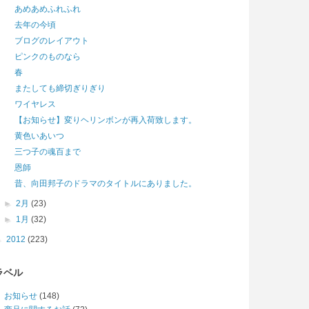
あめあめふれふれ
去年の今頃
ブログのレイアウト
ピンクのものなら
春
またしても締切ぎりぎり
ワイヤレス
【お知らせ】変りヘリンボンが再入荷致します。
黄色いあいつ
三つ子の魂百まで
恩師
昔、向田邦子のドラマのタイトルにありました。
►
2月
(23)
►
1月
(32)
►
2012
(223)
ラベル
お知らせ
(148)