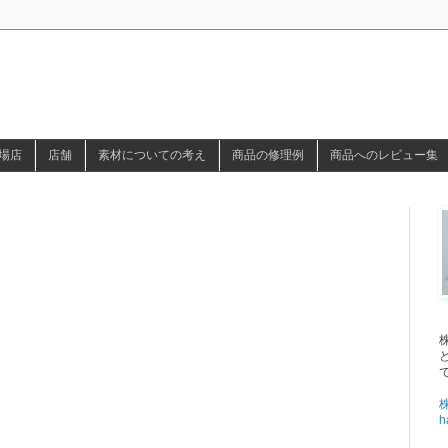
場店
店舗
素材についての考え
商品の修理例
商品へのレビュー集
h