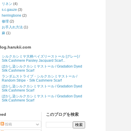
リネン
(4)
s.c.gauze
(3)
herringbone
(2)
修理
(2)
お手入れ方法
(1)
麻
(1)
log.harukii.com
シルクカシミヤ大柄ペイズリーストール [グレー] /
Silk Cashmere Paisley Jacquard Scarf...
ぼかし染シルクカシミヤストール / Gradation Dyed
Silk Cashmere Scarf
ランダムストライプ・シルクカシミヤストール /
Random Stripe・Silk Cashmere Scarf
ぼかし染シルクカシミヤストール / Gradation Dyed
Silk Cashmere Scarf
ぼかし染シルクカシミヤストール / Gradation Dyed
Silk Cashmere Scarf
eed
このブログを検索
投稿