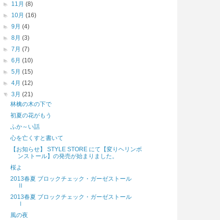
►
11月
(8)
►
10月
(16)
►
9月
(4)
►
8月
(3)
►
7月
(7)
►
6月
(10)
►
5月
(15)
►
4月
(12)
▼
3月
(21)
林檎の木の下で
初夏の花がもう
ふか～い話
心を亡くすと書いて
【お知らせ】 STYLE STORE にて【変りヘリンボ
ンストール】の発売が始まりました。
桜よ
2013春夏 ブロックチェック・ガーゼストール
Ⅱ
2013春夏 ブロックチェック・ガーゼストール
Ⅰ
風の夜