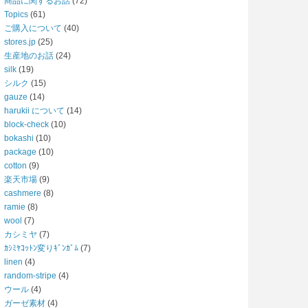
商品に関するお話
(72)
Topics
(61)
ご購入について
(40)
stores.jp
(25)
生産地のお話
(24)
silk
(19)
シルク
(15)
gauze
(14)
harukii について
(14)
block-check
(10)
bokashi
(10)
package
(10)
cotton
(9)
楽天市場
(9)
cashmere
(8)
ramie
(8)
wool
(7)
カシミヤ
(7)
ｶｼﾐﾔｺｯﾄﾝ変りｷﾞﾝｶﾞﾑ
(7)
linen
(4)
random-stripe
(4)
ウール
(4)
ガーゼ素材
(4)