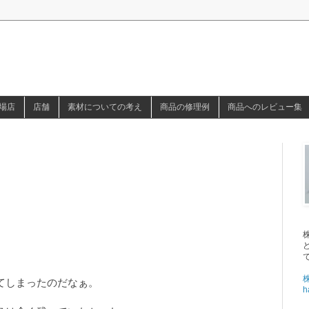
場店
店舗
素材についての考え
商品の修理例
商品へのレビュー集
。
てしまったのだなぁ。
h