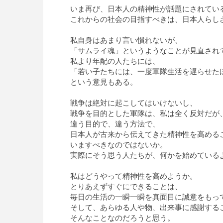
いま再び、日本人の精神性が話題にされてい
これからの社会の目指すべきは、日本人らし
私自身はあまり言い慣れないが、
「サムライ魂」というようなことが見直され
私より年配の人たちには、
「若い子たちには、一度軍隊生活を遅らせた
という意見もある。
戦争は絶対に起こしてはいけないし、
戦争を目的とした軍隊は、私は全く反対だが
違う目的で、違う方法で、
日本人が古来から伝えてきた精神性を高める
いますべきなのではないか。
実際にそう思う人たちが、何かを始めている
私はどうやって精神性を高めようか。
とりあえずすぐにできることは、
毎日の生活の一瞬一瞬を真面目に誠意をもっ
そして、あらゆる人や物、出来事に感謝する
そんなことなのだろうと思う。