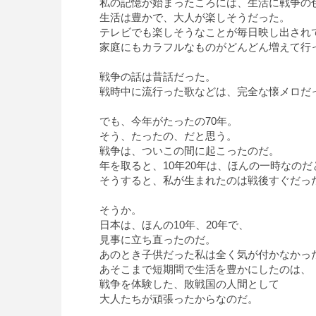
私の記憶が始まったころには、生活に戦争の
生活は豊かで、大人が楽しそうだった。
テレビでも楽しそうなことが毎日映し出され
家庭にもカラフルなものがどんどん増えて行
戦争の話は昔話だった。
戦時中に流行った歌などは、完全な懐メロだ
でも、今年がたったの70年。
そう、たったの、だと思う。
戦争は、ついこの間に起こったのだ。
年を取ると、10年20年は、ほんの一時なのだ
そうすると、私が生まれたのは戦後すぐだっ
そうか。
日本は、ほんの10年、20年で、
見事に立ち直ったのだ。
あのとき子供だった私は全く気が付かなかっ
あそこまで短期間で生活を豊かにしたのは、
戦争を体験した、敗戦国の人間として
大人たちが頑張ったからなのだ。