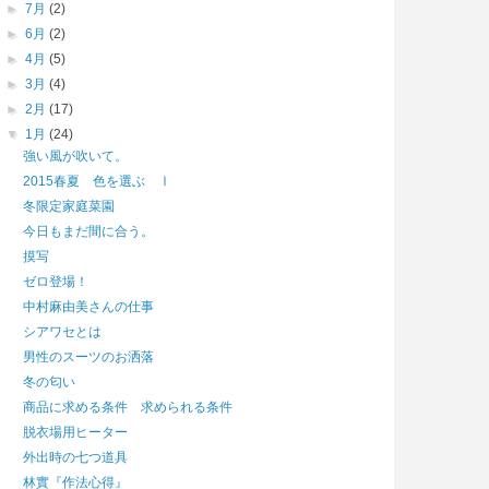
►
7月
(2)
►
6月
(2)
►
4月
(5)
►
3月
(4)
►
2月
(17)
▼
1月
(24)
強い風が吹いて。
2015春夏 色を選ぶ Ⅰ
冬限定家庭菜園
今日もまだ間に合う。
摸写
ゼロ登場！
中村麻由美さんの仕事
シアワセとは
男性のスーツのお洒落
冬の匂い
商品に求める条件 求められる条件
脱衣場用ヒーター
外出時の七つ道具
林實『作法心得』