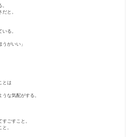
る。
さだと。
ている。
ほうがいい」
、
ことは
ような気配がする。
てすごすこと。
こと。