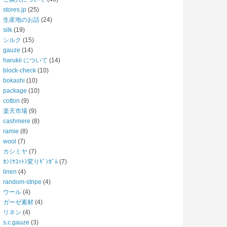
stores.jp
(25)
生産地のお話
(24)
silk
(19)
シルク
(15)
gauze
(14)
harukii について
(14)
block-check
(10)
bokashi
(10)
package
(10)
cotton
(9)
楽天市場
(9)
cashmere
(8)
ramie
(8)
wool
(7)
カシミヤ
(7)
ｶｼﾐﾔｺｯﾄﾝ変りｷﾞﾝｶﾞﾑ
(7)
linen
(4)
random-stripe
(4)
ウール
(4)
ガーゼ素材
(4)
リネン
(4)
s.c.gauze
(3)