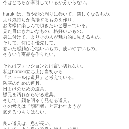
今はどちらが牽引しているか分からない。
harukiiは、首や顔の周りに巻いて、嬉しくなるもの、
より気持ちが高揚するものを作り、
お客様に楽しんで頂きたいと思っている。
見た目にきれいなもの、格好いいもの。
身に付けて、よりその人が魅力的に見えるもの。
そして、何にも優先して、
巻いた感触が心地いいもの、使いやすいもの。
そういう商品を作りたい。
それはファッションとは言い切れない。
私はharukii立ち上げ当初から、
「ストールは道具」と考えている。
防寒のための道具。
日よけのための道具。
襟元を汚れから守る道具。
そして、顔を明るく見せる道具。
その考えは『頑固者』と言われようが、
変えるつもりはない。
良い道具は、息が長い。