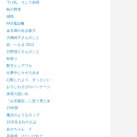
下げ札、そして初荷
秋の野草
感情
FAX電話機
金木犀のある能力
大橋純子さんのこと
続・へちま 2012
日野啓三さんのこと
秋祭り
数字とシアワセ
仕事中にそぞろ歩き
心配したより、ずっといい
おろしわさびのパッケージ
体育の思い出
『お宝鑑定』に思う男と女
15年間
魔法のようなカップ
10月生まれの人は
あかちゃん Ⅱ
高揚感、はないけれど