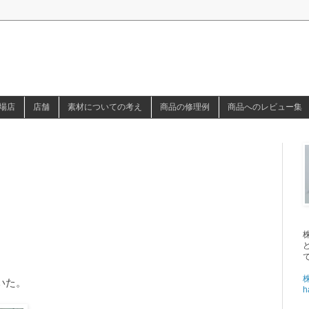
場店
店舗
素材についての考え
商品の修理例
商品へのレビュー集
。
いた。
h