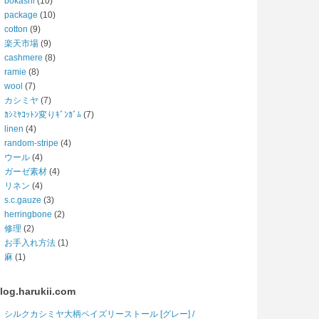
bokashi
(10)
package
(10)
cotton
(9)
楽天市場
(9)
cashmere
(8)
ramie
(8)
wool
(7)
カシミヤ
(7)
ｶｼﾐﾔｺｯﾄﾝ変りｷﾞﾝｶﾞﾑ
(7)
linen
(4)
random-stripe
(4)
ウール
(4)
ガーゼ素材
(4)
リネン
(4)
s.c.gauze
(3)
herringbone
(2)
修理
(2)
お手入れ方法
(1)
麻
(1)
log.harukii.com
シルクカシミヤ大柄ペイズリーストール [グレー] /