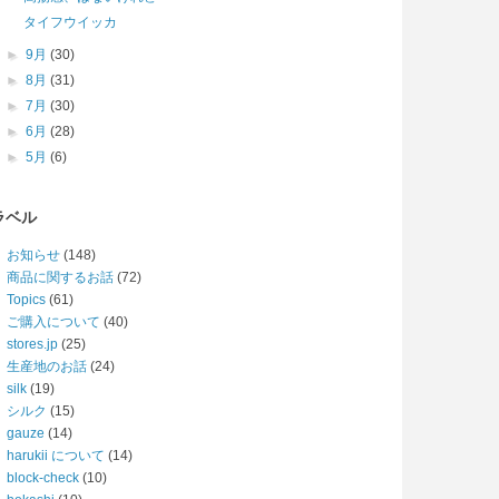
タイフウイッカ
►
9月
(30)
►
8月
(31)
►
7月
(30)
►
6月
(28)
►
5月
(6)
ラベル
お知らせ
(148)
商品に関するお話
(72)
Topics
(61)
ご購入について
(40)
stores.jp
(25)
生産地のお話
(24)
silk
(19)
シルク
(15)
gauze
(14)
harukii について
(14)
block-check
(10)