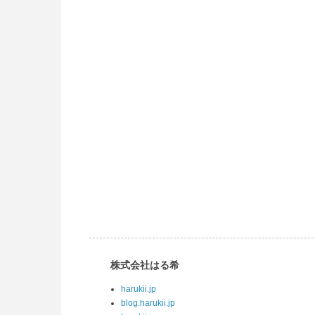
株式会社はる希
harukii.jp
blog.harukii.jp