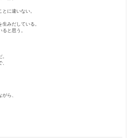
ことに違いない。
を生みだしている。
いると思う。
だ。
で、
ながら、