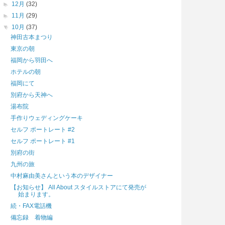
►
12月
(32)
►
11月
(29)
▼
10月
(37)
神田古本まつり
東京の朝
福岡から羽田へ
ホテルの朝
福岡にて
別府から天神へ
湯布院
手作りウェディングケーキ
セルフ ポートレート #2
セルフ ポートレート #1
別府の街
九州の旅
中村麻由美さんという本のデザイナー
【お知らせ】 All About スタイルストアにて発売が
始まります。
続・FAX電話機
備忘録 着物編