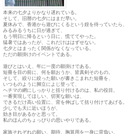
本来の七夕よりかなり遅れている。
そして、旧暦の七夕にはまだ早い。
夏休みで、香港から遊びにくるという姪を待っていたら、
みるみるうちに日が過ぎて、
もう明日に帰るという日に、慌ててやった。
猛暑ではあったが、これだけははずせない。
七夕とはまったく関係がなくなっている。
ただの願掛けのイベントである。
遊びとはいえ、年に一度の願掛けである。
短冊を目の前に、何を願おうか、皆真剣そのもの。
そして、絞りに絞った願いが書きこまれた短冊を、
いつものように脚立によじ登って、
ヘチマの網にしっかりと括り付けるのは、私の役目。
一番実現してほしい、切実な願いは、
できるだけ高い位置に、背を伸ばして括り付けてあげる。
少しでも天に近いほうが、
効き目があるかと思って。
私のほんのちょっぴりの思いやりである。
家族それぞれの願い、期待、胸算用を一身に背負い、