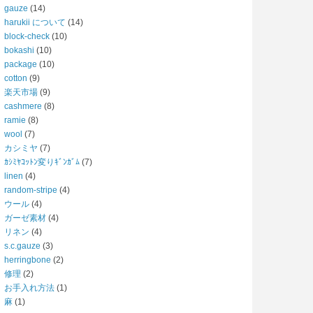
gauze
(14)
harukii について
(14)
block-check
(10)
bokashi
(10)
package
(10)
cotton
(9)
楽天市場
(9)
cashmere
(8)
ramie
(8)
wool
(7)
カシミヤ
(7)
ｶｼﾐﾔｺｯﾄﾝ変りｷﾞﾝｶﾞﾑ
(7)
linen
(4)
random-stripe
(4)
ウール
(4)
ガーゼ素材
(4)
リネン
(4)
s.c.gauze
(3)
herringbone
(2)
修理
(2)
お手入れ方法
(1)
麻
(1)