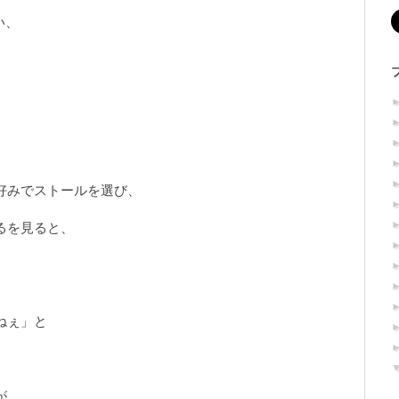
い、
好みでストールを選び、
るを見ると、
ねぇ」と
が、