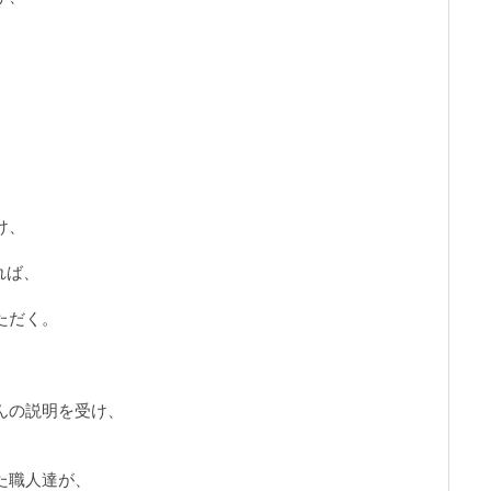
。
け、
れば、
ただく。
んの説明を受け、
た職人達が、