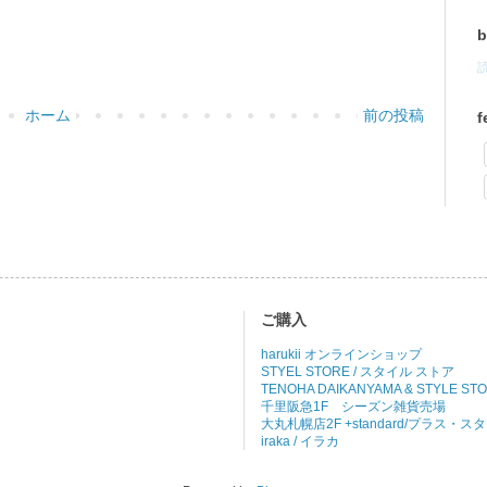
b
読
ホーム
前の投稿
f
ご購入
harukii オンラインショップ
STYEL STORE / スタイル ストア
TENOHA DAIKANYAMA & STYLE ST
千里阪急1F シーズン雑貨売場
大丸札幌店2F +standard/プラス・
iraka / イラカ