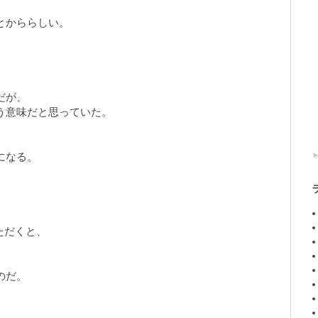
とかららしい。
、
だが、
う意味だと思っていた。
になる。
いただくと、
のだ。