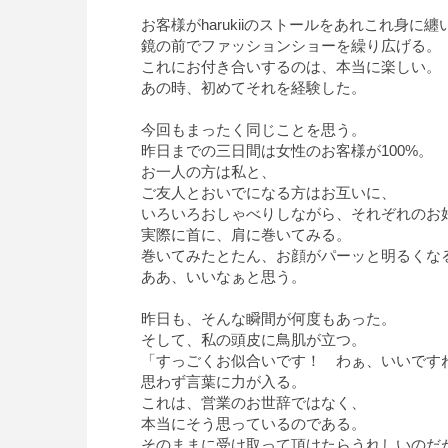
お客様がharukiiのストールをあれこれ身に纏
鏡の前でファッションショーを繰り広げる。
これにお付き合いするのは、本当に楽しい。
あの時、初めてそれを経験した。
今回もまったく同じことを思う。
昨日までの三日間は女性のお客様が100%。
お一人の方は私と、
ご友人とおいでになる方はお互いに、
いろいろおしゃべりしながら、それぞれのお
実際に首に、肩に巻いてみる。
巻いてみたとたん、お顔がパーッと明るくな
ああ、いいなぁと思う。
昨日も、そんな瞬間が何度もあった。
そして、私の頭皮に鳥肌が立つ。
「すっごくお似合いです！ わぁ、いいです
思わず言葉に力が入る。
これは、営業のお世辞ではなく、
本当にそう思っているのである。
そのままに受け取って頂けたらうれしいのだ