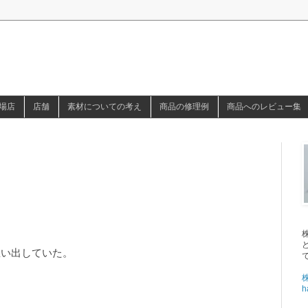
場店
店舗
素材についての考え
商品の修理例
商品へのレビュー集
思い出していた。
h