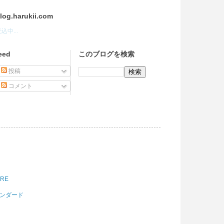
log.harukii.com
込中...
eed
このブログを検索
投稿
コメント
ORE
スタンダード