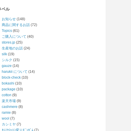
ラベル
お知らせ
(148)
商品に関するお話
(72)
Topics
(61)
ご購入について
(40)
stores.jp
(25)
生産地のお話
(24)
silk
(19)
シルク
(15)
gauze
(14)
harukii について
(14)
block-check
(10)
bokashi
(10)
package
(10)
cotton
(9)
楽天市場
(9)
cashmere
(8)
ramie
(8)
wool
(7)
カシミヤ
(7)
ｶｼﾐﾔｺｯﾄﾝ変りｷﾞﾝｶﾞﾑ
(7)