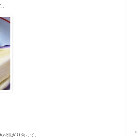
て、
色が混ざり合って、