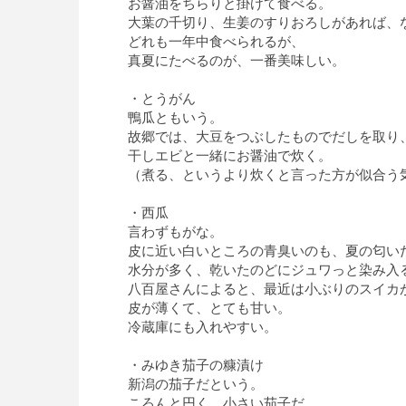
お醤油をちらりと掛けて食べる。
大葉の千切り、生姜のすりおろしがあれば、
どれも一年中食べられるが、
真夏にたべるのが、一番美味しい。
・とうがん
鴨瓜ともいう。
故郷では、大豆をつぶしたものでだしを取り
干しエビと一緒にお醤油で炊く。
（煮る、というより炊くと言った方が似合う
・西瓜
言わずもがな。
皮に近い白いところの青臭いのも、夏の匂い
水分が多く、乾いたのどにジュワっと染み入
八百屋さんによると、最近は小ぶりのスイカ
皮が薄くて、とても甘い。
冷蔵庫にも入れやすい。
・みゆき茄子の糠漬け
新潟の茄子だという。
ころんと円く、小さい茄子だ。