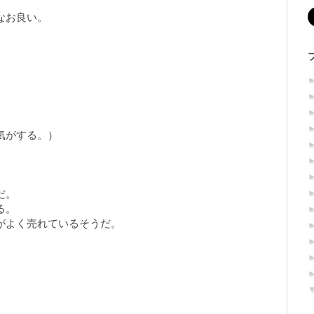
なお良い。
、
気がする。）
だ。
る。
がよく売れているそうだ。