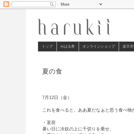
トップ
㈱はる希
オンラインショップ
楽天市
夏の食
7月12日（金）
これを食べると、ああ夏だなぁと思う食べ物
・茗荷
暑い日に冷奴の上に千切りを乗せ、