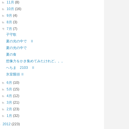
►
11月
(8)
►
10月
(16)
►
9月
(4)
►
8月
(3)
▼
7月
(7)
子守歌
夏の光の中で Ⅱ
夏の光の中で
夏の食
想像力をかき集めてみたけれど。。。
へちま 2103 Ⅱ
氷室饅頭 Ⅱ
►
6月
(10)
►
5月
(15)
►
4月
(12)
►
3月
(21)
►
2月
(23)
►
1月
(32)
►
2012
(223)