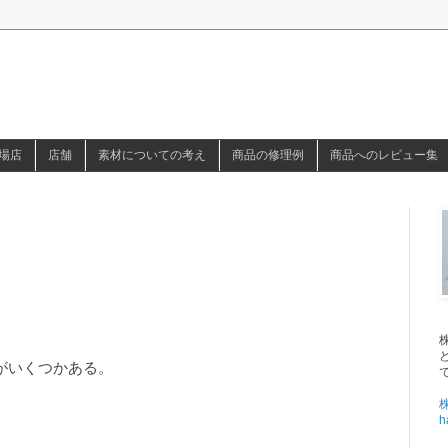
場店
店舗
素材についての考え
商品の修理例
商品へのレビュー集
がいくつかある。
h