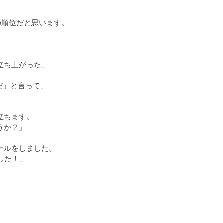
の順位だと思います。
立ち上がった、
きだ」と言って、
立ちます。
うか？」
ールをしました。
した！」