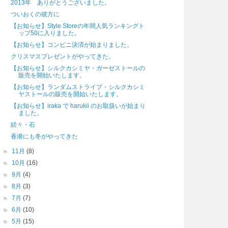
2013年 ありがとうございました。
ついおくの彼方に
【お知らせ】Style Storeの年間人気ランキングト
ップ50に入りました。
【お知らせ】コンビニ決済が始まりました。
クリスマスプレゼントがやってきた。
【お知らせ】シルクカシミヤ・ガーゼストールの
販売を開始いたします。
【お知らせ】ランダムストライプ・シルクカシミ
ヤストールの販売を開始いたします。
【お知らせ】iraka で harukii のお取扱いが始まり
ました。
続々・石
香港にも冬がやってきた
►
11月
(8)
►
10月
(16)
►
9月
(4)
►
8月
(3)
►
7月
(7)
►
6月
(10)
►
5月
(15)