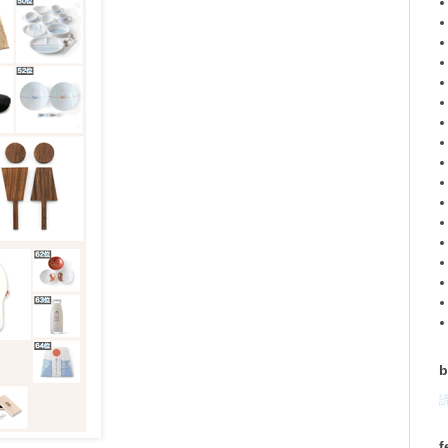
b
読
f