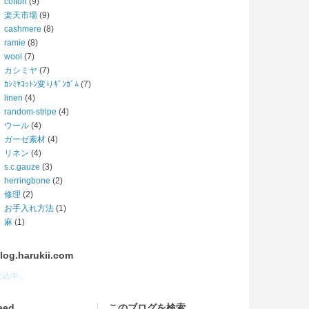
cotton
(9)
楽天市場
(9)
cashmere
(8)
ramie
(8)
wool
(7)
カシミヤ
(7)
ｶｼﾐﾔｺｯﾄﾝ変りｷﾞﾝｶﾞﾑ
(7)
linen
(4)
random-stripe
(4)
ウール
(4)
ガーゼ素材
(4)
リネン
(4)
s.c.gauze
(3)
herringbone
(2)
修理
(2)
お手入れ方法
(1)
麻
(1)
log.harukii.com
込中...
eed
このブログを検索