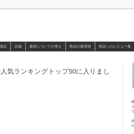
場店
店舗
素材についての考え
商品の修理例
商品へのレビュー集
eの年間人気ランキングトップ50に入りまし
h