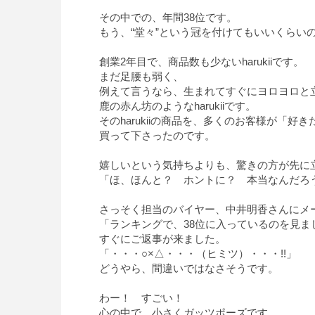
その中での、年間38位です。
もう、“堂々”という冠を付けてもいいくらい
創業2年目で、商品数も少ないharukiiです。
まだ足腰も弱く、
例えて言うなら、生まれてすぐにヨロヨロと
鹿の赤ん坊のようなharukiiです。
そのharukiiの商品を、多くのお客様が「好
買って下さったのです。
嬉しいという気持ちよりも、驚きの方が先に
「ほ、ほんと？ ホントに？ 本当なんだろ
さっそく担当のバイヤー、中井明香さんにメ
「ランキングで、38位に入っているのを見ま
すぐにご返事が来ました。
「・・・○×△・・・（ヒミツ）・・・!!」
どうやら、間違いではなさそうです。
わー！ すごい！
心の中で、小さくガッツポーズです。