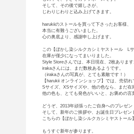
そして、その後で嬉しさが、
じわりじわりと込み上げてきます。
harukiiのストールを買って下さったお客様、
本当に有難うございました。
心の奥底より、感謝申し上げます。
この【ぼかし染シルクカシミヤストール L
在庫が僅少になってまいりました。
Style Storeさんでは、本日現在、2枚ありま
irakaさんには、まだ数枚あるようです。
（irakaさんの写真が、とても素敵です！）
【harukii オンラインショップ】では、売切
Sサイズ、XSサイズや、他の色なら、まだ在
他の色も、とても発色がいいと、お褒めの言
どうぞ、2013年頑張ったご自身へのプレゼン
そして、新年のご挨拶や、お誕生日プレゼン
こちらの【ぼかし染シルクカシミヤストール
もうすぐ新年が参ります。