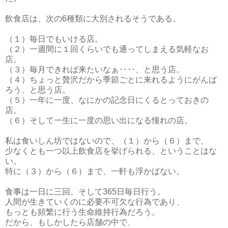
飲食店は、次の6種類に大別されるそうである。
（１）毎日でもいける店。
（２）一週間に１回くらいでも通ってしまえる気軽なお
店。
（３）毎月できれば来たいなぁ‥‥、と思う店。
（４）ちょっと贅沢だから季節ごとに来れるようにがんば
ろう、と思う店。
（５）一年に一度、なにかの記念日にくるとっておきの
店。
（６）そして一生に一度の思い出になる憧れの店。
私は食いしん坊ではないので、（１）から（６）まで、
少なくとも一つ以上飲食店を挙げられる、ということはな
い。
特に（３）から（６）まで、一軒も浮かばない。
食事は一日に三回、そして365日毎日行う。
人間が生きていくのに必要不可欠な行為であり、
もっとも頻繁に行う生命維持行為だろう。
だから、もしかしたら店舗の中で、