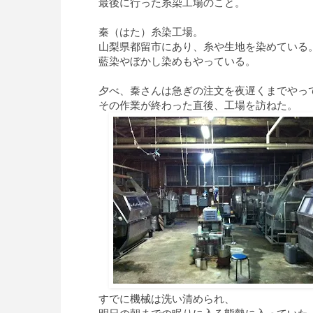
最後に行った糸染工場のこと。
秦（はた）糸染工場。
山梨県都留市にあり、糸や生地を染めている
藍染やぼかし染めもやっている。
夕べ、秦さんは急ぎの注文を夜遅くまでやっ
その作業が終わった直後、工場を訪ねた。
すでに機械は洗い清められ、