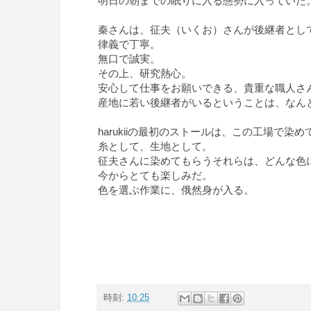
明日の朝までの眠りに入る態勢に入っていた
秦さんは、征夫（いくお）さんが後継者とし
律義で丁寧。
無口で誠実。
その上、研究熱心。
安心して仕事をお願いできる、貴重な職人さ
産地に若い後継者がいるということは、なん
harukiiの最初のストールは、この工場で染
糸として、生地として。
征夫さんに染めてもらうそれらは、どんな色
今からとても楽しみだ。
色を選ぶ作業に、俄然身が入る。
時刻:
10:25