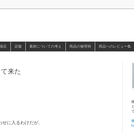
場店
店舗
素材についての考え
商品の修理例
商品へのレビュー集
って来た
わせに入るわけだが、
h