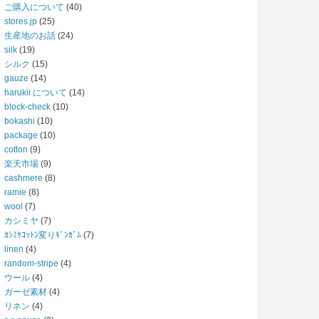
ご購入について
(40)
stores.jp
(25)
生産地のお話
(24)
silk
(19)
シルク
(15)
gauze
(14)
harukii について
(14)
block-check
(10)
bokashi
(10)
package
(10)
cotton
(9)
楽天市場
(9)
cashmere
(8)
ramie
(8)
wool
(7)
カシミヤ
(7)
ｶｼﾐﾔｺｯﾄﾝ変りｷﾞﾝｶﾞﾑ
(7)
linen
(4)
random-stripe
(4)
ウール
(4)
ガーゼ素材
(4)
リネン
(4)