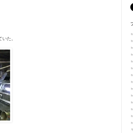
。
ていた。