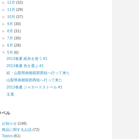
►
12月
(32)
►
11月
(29)
►
10月
(37)
►
9月
(30)
►
8月
(31)
►
7月
(30)
►
6月
(28)
▼
5月
(6)
2013春夏 紙糸を使う #1
2013春夏 色を選ぶ #1
続・山梨県南都留郡西桂へ行って来た
山梨県南都留郡西桂へ行って来た
2013春夏 ジャカードストール #1
玉電
ラベル
お知らせ
(148)
商品に関するお話
(72)
Topics
(61)