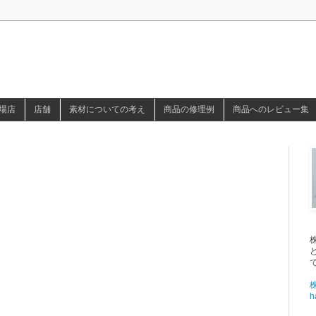
場店
店舗
素材についての考え
商品の修理例
商品へのレビュー集
h