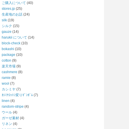
ご購入について
(40)
stores.jp
(25)
生産地のお話
(24)
silk
(19)
シルク
(15)
gauze
(14)
harukii について
(14)
block-check
(10)
bokashi
(10)
package
(10)
cotton
(9)
楽天市場
(9)
cashmere
(8)
ramie
(8)
wool
(7)
カシミヤ
(7)
ｶｼﾐﾔｺｯﾄﾝ変りｷﾞﾝｶﾞﾑ
(7)
linen
(4)
random-stripe
(4)
ウール
(4)
ガーゼ素材
(4)
リネン
(4)