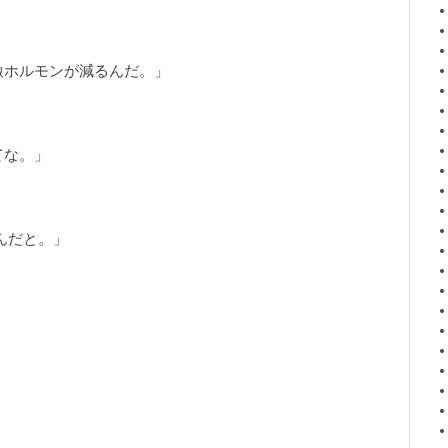
激ホルモンが減るんだ。」
てな。」
んだと。」