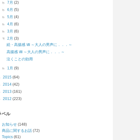
►
7月
(2)
►
6月
(5)
►
5月
(4)
►
4月
(6)
►
3月
(6)
▼
2月
(3)
続・高揚感 Ⅷ ～大人の男声に．．．～
高揚感 Ⅷ ～大人の男声に．．．～
泣くことの効用
►
1月
(9)
►
2015
(64)
►
2014
(42)
►
2013
(161)
►
2012
(223)
ラベル
お知らせ
(148)
商品に関するお話
(72)
Topics
(61)