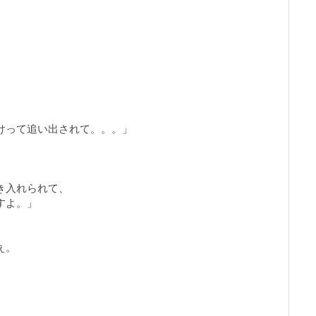
けって追い出されて。。。」
き入れられて、
すよ。」
ぇ。