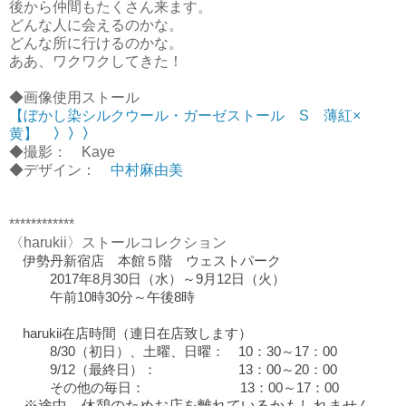
後から仲間もたくさん来ます。
どんな人に会えるのかな。
どんな所に行けるのかな。
ああ、ワクワクしてきた！
◆画像使用ストール
【ぼかし染シルクウール・ガーゼストール S 薄紅×
黄】
〉〉〉
◆撮影： Kaye
◆デザイン：
中村麻由美
************
〈harukii〉ストールコレクション
伊勢丹新宿店 本館５階 ウェストパーク
2017年8月30日（水）～9月12日（火）
午前10時30分～午後8時
harukii在店時間（連日在店致します）
8/30（
初日）
、土曜、日曜： 10：30～17：00
9/12（最終日）： 13：00～20：00
その他の毎日： 13：00～17：00
※途中、休憩のためお店を離れているかもしれません。