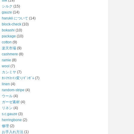
silk
(19)
シルク
(15)
gauze
(14)
harukii について
(14)
block-check
(10)
bokashi
(10)
package
(10)
cotton
(9)
楽天市場
(9)
cashmere
(8)
ramie
(8)
wool
(7)
カシミヤ
(7)
ｶｼﾐﾔｺｯﾄﾝ変りｷﾞﾝｶﾞﾑ
(7)
linen
(4)
random-stripe
(4)
ウール
(4)
ガーゼ素材
(4)
リネン
(4)
s.c.gauze
(3)
herringbone
(2)
修理
(2)
お手入れ方法
(1)