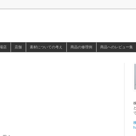
場店
店舗
素材についての考え
商品の修理例
商品へのレビュー集
h