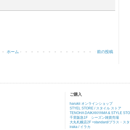
ホーム
前の投稿
ご購入
harukii オンラインショップ
STYEL STORE / スタイル ストア
TENOHA DAIKANYAMA & STYLE ST
千里阪急1F シーズン雑貨売場
大丸札幌店2F +standard/プラス・
iraka / イラカ