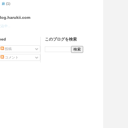
麻
(1)
log.harukii.com
込中...
eed
このブログを検索
投稿
コメント